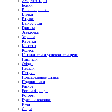
Амортизаторы
Бонки
Велопокрышки
Вилки
Втулки
Вынос руля
Грипсы
Звездочки
Зеркала
Каретки
Кассеты
Колеса
Натяжители и успокоители цепи
Ниппели
Обода
Педали
Петухи
Подседельные штыри
Подшипники
Разное
Рога и барэнды
Роторы
Рулевые колонки
Рули
Седла