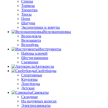
Спицы
Тормоза
Трещотки
Тросы
Цепи
Шатуны
Эксцентрики и хомуты
Велоэкипировка
Велоодежда
Велозащита
Велообувь
Инструменты
Наборы ключей
Шестигранники
Съемники
Автокресла
Скейтборды
Спортивные
Круизеры
Лонгборды
Детские
Самокаты
Складные
На надувных колесах
Электросамокаты