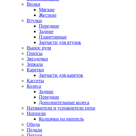
Вилки
Мягкие
Жесткие
Втулки
Передние
Задние
Планетарные
Запчасти для втулок
Вынос руля
Грипсы
Звездочки
Зеркала
Каретки
Запчасти для кареток
Кассеты
Колеса
Задние
Передние
Дополнительные колеса
Натяжители и успокоители цепи
Ниппели
Колпачки на ниппель
Обода
Педали
Петухи