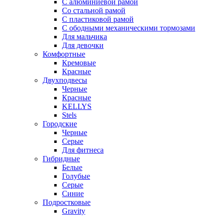
С алюминиевой рамой
Со стальной рамой
С пластиковой рамой
С ободными механическими тормозами
Для мальчика
Для девочки
Комфортные
Кремовые
Красные
Двухподвесы
Черные
Красные
KELLYS
Stels
Городские
Черные
Серые
Для фитнеса
Гибридные
Белые
Голубые
Серые
Синие
Подростковые
Gravity