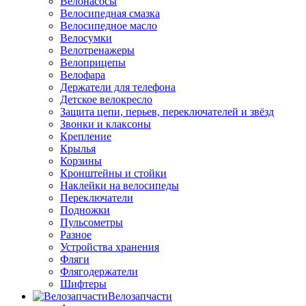
Велонасосы
Велосипедная смазка
Велосипедное масло
Велосумки
Велотренажеры
Велоприцепы
Велофара
Держатели для телефона
Детское велокресло
Защита цепи, перьев, переключателей и звёзд
Звонки и клаксоны
Крепление
Крылья
Корзины
Кронштейны и стойки
Наклейки на велосипеды
Переключатели
Подножки
Пульсометры
Разное
Устройства хранения
Фляги
Флягодержатели
Шифтеры
Велозапчасти