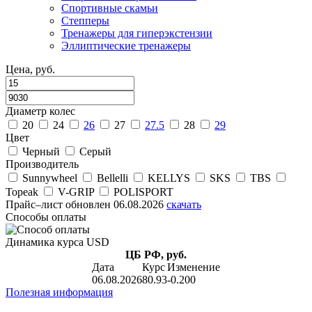
Спортивные скамьи
Степперы
Тренажеры для гиперэкстензии
Эллиптические тренажеры
Цена, руб.
Диаметр колес
20
24
26
27
27.5
28
29
Цвет
Черный
Серый
Производитель
Sunnywheel
Bellelli
KELLYS
SKS
TBS
Topeak
V-GRIP
POLISPORT
Прайс–лист
обновлен 06.08.2026
скачать
Способы оплаты
Динамика курса USD
ЦБ РФ, руб.
Дата
Курс
Изменение
06.08.2026
80.93
-0.200
Полезная информация