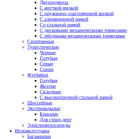
Двухподвесы
С жесткой вилкой
С пружинно-эластомерной вилкой
С алюминиевой рамой
Со стальной рамой
С дисковыми механическими тормозами
С ободными механическими тормозами
Спортивные
Туристические
Черные
Голубые
Серые
Синие
Фэтбайки
Голубые
Желтые
Складные
С высокопрочной стальной рамой
Шоссейные
Экстремальные
Красные
Для стрит-дерт
Электровелосипеды
Велоаксессуары
Багажники