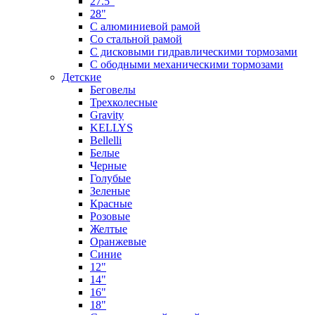
27.5"
28"
С алюминиевой рамой
Со стальной рамой
С дисковыми гидравлическими тормозами
С ободными механическими тормозами
Детские
Беговелы
Трехколесные
Gravity
KELLYS
Bellelli
Белые
Черные
Голубые
Зеленые
Красные
Розовые
Желтые
Оранжевые
Синие
12"
14"
16"
18"