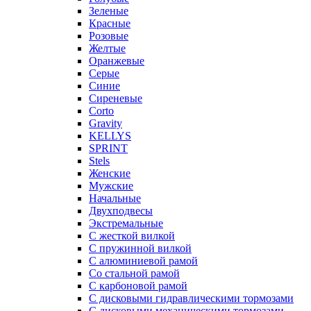
Зеленые
Красные
Розовые
Желтые
Оранжевые
Серые
Синие
Сиреневые
Corto
Gravity
KELLYS
SPRINT
Stels
Женские
Мужские
Начальные
Двухподвесы
Экстремальные
С жесткой вилкой
С пружинной вилкой
С алюминиевой рамой
Со стальной рамой
С карбоновой рамой
С дисковыми гидравлическими тормозами
С дисковыми механическими тормозами