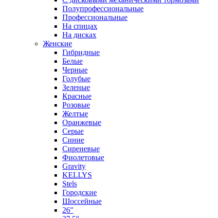
Полупрофессиональные
Профессиональные
На спицах
На дисках
Женские
Гибридные
Белые
Черные
Голубые
Зеленые
Красные
Розовые
Желтые
Оранжевые
Серые
Синие
Сиреневые
Фиолетовые
Gravity
KELLYS
Stels
Городские
Шоссейные
26"