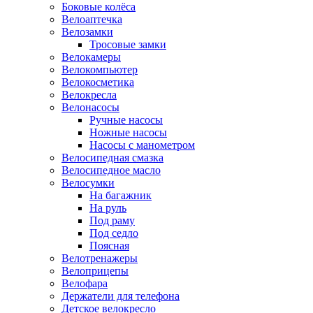
Боковые колёса
Велоаптечка
Велозамки
Тросовые замки
Велокамеры
Велокомпьютер
Велокосметика
Велокресла
Велонасосы
Ручные насосы
Ножные насосы
Насосы с манометром
Велосипедная смазка
Велосипедное масло
Велосумки
На багажник
На руль
Под раму
Под седло
Поясная
Велотренажеры
Велоприцепы
Велофара
Держатели для телефона
Детское велокресло