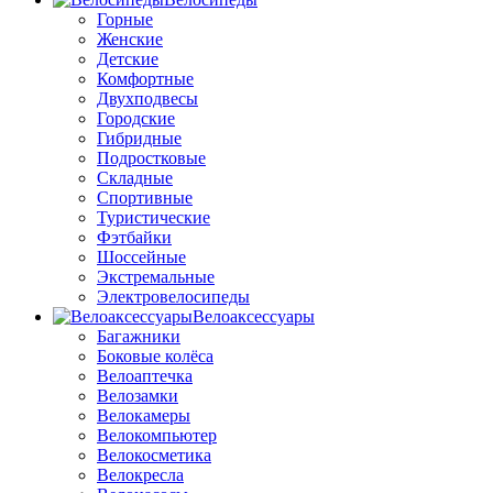
Горные
Женские
Детские
Комфортные
Двухподвесы
Городские
Гибридные
Подростковые
Складные
Спортивные
Туристические
Фэтбайки
Шоссейные
Экстремальные
Электровелосипеды
Велоаксессуары
Багажники
Боковые колёса
Велоаптечка
Велозамки
Велокамеры
Велокомпьютер
Велокосметика
Велокресла