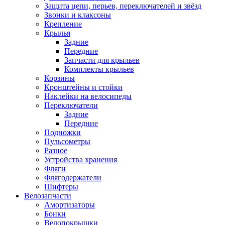
Защита цепи, перьев, переключателей и звёзд
Звонки и клаксоны
Крепление
Крылья
Задние
Передние
Запчасти для крыльев
Комплекты крыльев
Корзины
Кронштейны и стойки
Наклейки на велосипеды
Переключатели
Задние
Передние
Подножки
Пульсометры
Разное
Устройства хранения
Фляги
Флягодержатели
Шифтеры
Велозапчасти
Амортизаторы
Бонки
Велопокрышки