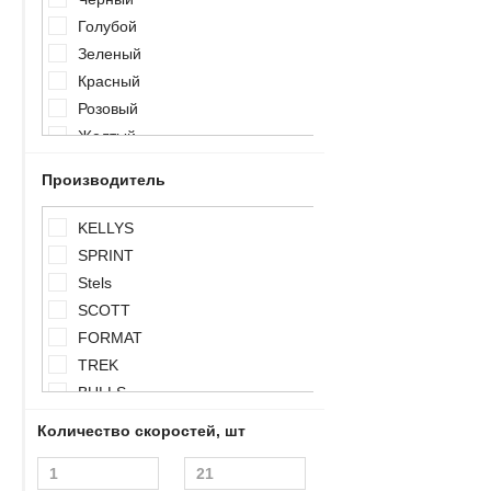
Голубой
Зеленый
Красный
Розовый
Желтый
Оранжевый
Производитель
Серый
Серебристый
KELLYS
Синий
SPRINT
Сиреневый
Stels
Фиолетовый
SCOTT
FORMAT
TREK
BULLS
FORWARD
Количество скоростей, шт
ALTAIR
ДЕСНА