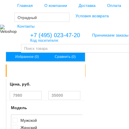
Главная
О компании
Доставка
Оплата
Региональным клиентам
Условия возврата
Отрадный
Контакты
+7 (495) 023-47-20
Принимаем заказы 
Код посетителя:
Избранное (0)
Сравнить (0)
КАТАЛОГ ТОВАРОВ
Велосипеды
Цена, руб.
Велоаксессуары
Велозапчасти
Модель
Велоэкипировка
Мужской
Женский
Инструменты