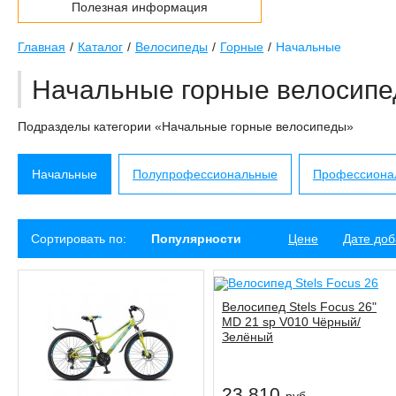
Полезная информация
Главная
Каталог
Велосипеды
Горные
Начальные
Начальные горные велосип
Подразделы категории «Начальные горные велосипеды»
Начальные
Полупрофессиональные
Профессиона
Сортировать по:
Популярности
Цене
Дате до
Велосипед Stels Focus 26"
MD 21 sp V010 Чёрный/
Зелёный
23 810