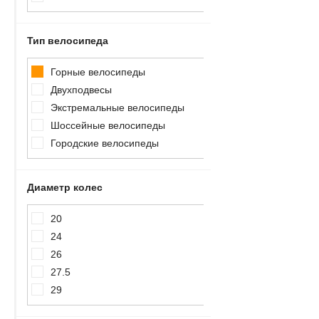
Автокресла
Тип велосипеда
Скейтборды
Горные велосипеды
Самокаты
Двухподвесы
Экстремальные велосипеды
Батуты
Шоссейные велосипеды
Гироскутеры
Городские велосипеды
Лыжероллеры
Диаметр колес
Роликовые коньки
20
Аксессуары для скейтбордов
и роликов
24
26
Зимние спортивные товары
27.5
Спортивные тренажеры
29