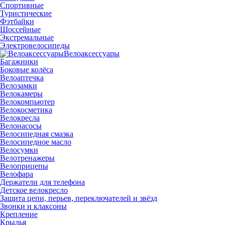
Спортивные
Туристические
Фэтбайки
Шоссейные
Экстремальные
Электровелосипеды
Велоаксессуары
Багажники
Боковые колёса
Велоаптечка
Велозамки
Велокамеры
Велокомпьютер
Велокосметика
Велокресла
Велонасосы
Велосипедная смазка
Велосипедное масло
Велосумки
Велотренажеры
Велоприцепы
Велофара
Держатели для телефона
Детское велокресло
Защита цепи, перьев, переключателей и звёзд
Звонки и клаксоны
Крепление
Крылья