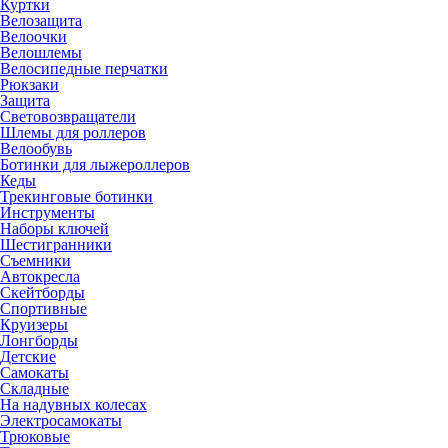
Куртки
Велозащита
Велоочки
Велошлемы
Велосипедные перчатки
Рюкзаки
Защита
Световозвращатели
Шлемы для роллеров
Велообувь
Ботинки для лыжероллеров
Кеды
Трекинговые ботинки
Инструменты
Наборы ключей
Шестигранники
Съемники
Автокресла
Скейтборды
Спортивные
Круизеры
Лонгборды
Детские
Самокаты
Складные
На надувных колесах
Электросамокаты
Трюковые