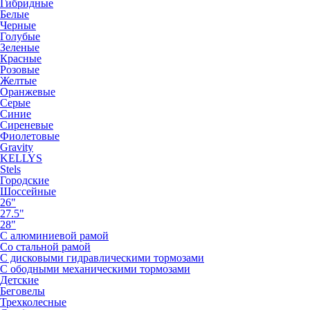
Гибридные
Белые
Черные
Голубые
Зеленые
Красные
Розовые
Желтые
Оранжевые
Серые
Синие
Сиреневые
Фиолетовые
Gravity
KELLYS
Stels
Городские
Шоссейные
26"
27.5"
28"
С алюминиевой рамой
Со стальной рамой
С дисковыми гидравлическими тормозами
С ободными механическими тормозами
Детские
Беговелы
Трехколесные