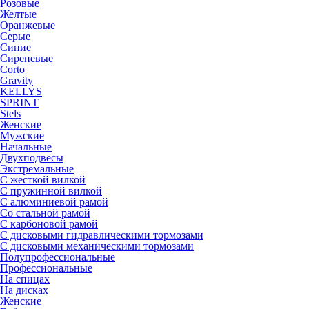
Розовые
Желтые
Оранжевые
Серые
Синие
Сиреневые
Corto
Gravity
KELLYS
SPRINT
Stels
Женские
Мужские
Начальные
Двухподвесы
Экстремальные
С жесткой вилкой
С пружинной вилкой
С алюминиевой рамой
Со стальной рамой
С карбоновой рамой
С дисковыми гидравлическими тормозами
С дисковыми механическими тормозами
Полупрофессиональные
Профессиональные
На спицах
На дисках
Женские