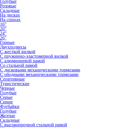
Голубые
Розовые
Складные
На дисках
На спицах
16"
20"
24"
26"
Горные
Двухподвесы
С жесткой вилкой
С пружинно-эластомерной вилкой
С алюминиевой рамой
Со стальной рамой
С дисковыми механическими тормозами
С ободными механическими тормозами
Спортивные
Туристические
Черные
Голубые
Серые
Синие
Фэтбайки
Голубые
Желтые
Складные
С высокопрочной стальной рамой