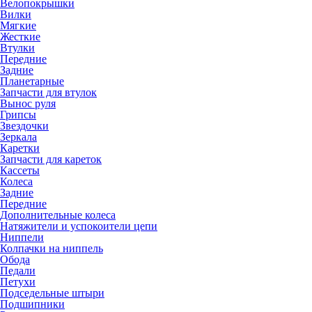
Велопокрышки
Вилки
Мягкие
Жесткие
Втулки
Передние
Задние
Планетарные
Запчасти для втулок
Вынос руля
Грипсы
Звездочки
Зеркала
Каретки
Запчасти для кареток
Кассеты
Колеса
Задние
Передние
Дополнительные колеса
Натяжители и успокоители цепи
Ниппели
Колпачки на ниппель
Обода
Педали
Петухи
Подседельные штыри
Подшипники