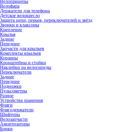
Велоприцепы
Велофара
Держатели для телефона
Детское велокресло
Защита цепи, перьев, переключателей и звёзд
Звонки и клаксоны
Крепление
Крылья
Задние
Передние
Запчасти для крыльев
Комплекты крыльев
Корзины
Кронштейны и стойки
Наклейки на велосипеды
Переключатели
Задние
Передние
Подножки
Пульсометры
Разное
Устройства хранения
Фляги
Флягодержатели
Шифтеры
Велозапчасти
Амортизаторы
Бонки