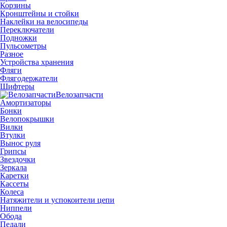
Корзины
Кронштейны и стойки
Наклейки на велосипеды
Переключатели
Подножки
Пульсометры
Разное
Устройства хранения
Фляги
Флягодержатели
Шифтеры
Велозапчасти
Амортизаторы
Бонки
Велопокрышки
Вилки
Втулки
Вынос руля
Грипсы
Звездочки
Зеркала
Каретки
Кассеты
Колеса
Натяжители и успокоители цепи
Ниппели
Обода
Педали