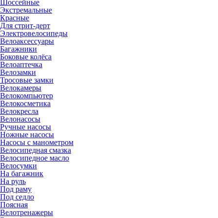
Шоссейные
Экстремальные
Красные
Для стрит-дерт
Электровелосипеды
Велоаксессуары
Багажники
Боковые колёса
Велоаптечка
Велозамки
Тросовые замки
Велокамеры
Велокомпьютер
Велокосметика
Велокресла
Велонасосы
Ручные насосы
Ножные насосы
Насосы с манометром
Велосипедная смазка
Велосипедное масло
Велосумки
На багажник
На руль
Под раму
Под седло
Поясная
Велотренажеры