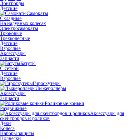
Лонгборды
Детские
Самокаты
Складные
На надувных колесах
Электросамокаты
Трюковые
Трехколесные
Детские
Взрослые
Аксессуары
Запчасти
Батуты
С сеткой
Детские
Взрослые
Гироскутеры
Лыжероллеры
Аксессуары
Запчасти
Роликовые коньки
Раздвижные
Аксессуары для
скейтбордов и роликов
Деки
Колеса
Наборы защиты
Подвески