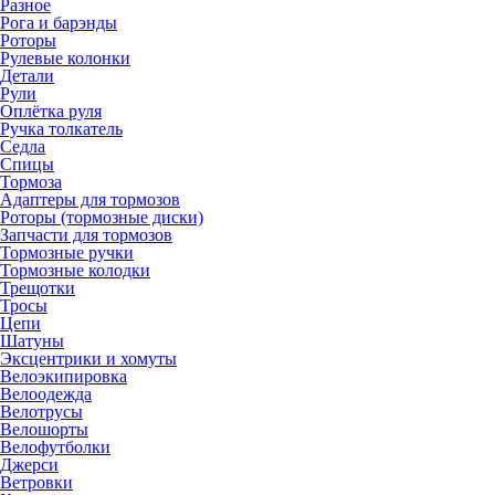
Разное
Рога и барэнды
Роторы
Рулевые колонки
Детали
Рули
Оплётка руля
Ручка толкатель
Седла
Спицы
Тормоза
Адаптеры для тормозов
Роторы (тормозные диски)
Запчасти для тормозов
Тормозные ручки
Тормозные колодки
Трещотки
Тросы
Цепи
Шатуны
Эксцентрики и хомуты
Велоэкипировка
Велоодежда
Велотрусы
Велошорты
Велофутболки
Джерси
Ветровки