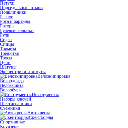
Петухи
Подседельные штыри
Подшипники
Разное
Рога и барэнды
Роторы
Рулевые колонки
Рули
Седла
Спицы
Тормоза
Трещотки
Тросы
Цепи
Шатуны
Эксцентрики и хомуты
Велоэкипировка
Велоодежда
Велозащита
Велообувь
Инструменты
Наборы ключей
Шестигранники
Съемники
Автокресла
Скейтборды
Спортивные
Круизеры