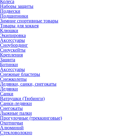
Колеса
Наборы защиты
Подвески
Подшипники
Зимние спортивные товары
Товары для хоккея
Клюшки
Экипировка
Аксессуары
Сноубординг
Сноускейты
Крепления
Защита
Ботинки
Аксессуары
Снежные бластеры
Снежколепы
Ледянки, санки, снегокаты
Ледянки
Санки
Ватрушки (Тюбинги)
Санки-ледянки
Снегокаты
Лыжные палки
Прогулочные (треккинговые)
Охотничьи
Алюминий
Стекловолокно