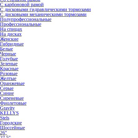
С карбоновой рамой
С дисковыми гидравлическими тормозами
С дисковыми механическими тормозами
Полупрофессиональные
Профессиональные
На спицах
На дисках
Женские
Гибридные
Белые
Черные
Голубые
Зеленые
Красные
Розовые
Желтые
Оранжевые
Серые
Синие
Сиреневые
Фиолетовые
Gravity
KELLYS
Stels
Городские
Шоссейные
26"
27.5"