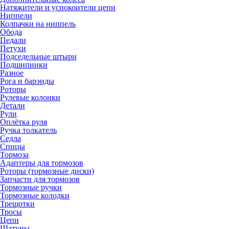
Натяжители и успокоители цепи
Ниппели
Колпачки на ниппель
Обода
Педали
Петухи
Подседельные штыри
Подшипники
Разное
Рога и барэнды
Роторы
Рулевые колонки
Детали
Рули
Оплётка руля
Ручка толкатель
Седла
Спицы
Тормоза
Адаптеры для тормозов
Роторы (тормозные диски)
Запчасти для тормозов
Тормозные ручки
Тормозные колодки
Трещотки
Тросы
Цепи
Шатуны