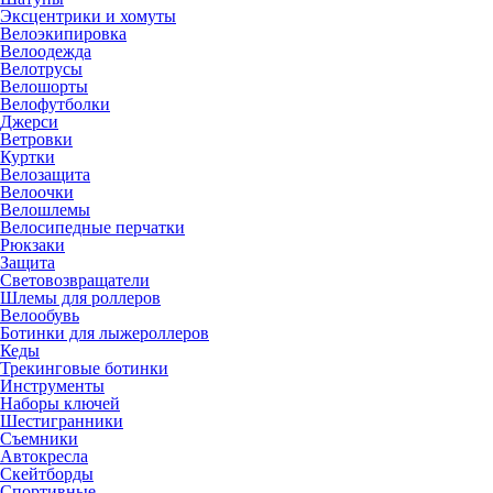
Эксцентрики и хомуты
Велоэкипировка
Велоодежда
Велотрусы
Велошорты
Велофутболки
Джерси
Ветровки
Куртки
Велозащита
Велоочки
Велошлемы
Велосипедные перчатки
Рюкзаки
Защита
Световозвращатели
Шлемы для роллеров
Велообувь
Ботинки для лыжероллеров
Кеды
Трекинговые ботинки
Инструменты
Наборы ключей
Шестигранники
Съемники
Автокресла
Скейтборды
Спортивные