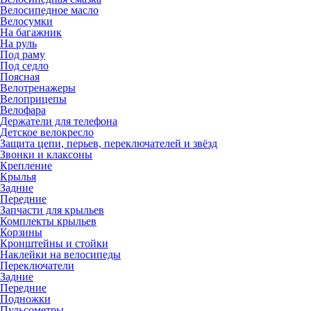
Велосипедное масло
Велосумки
На багажник
На руль
Под раму
Под седло
Поясная
Велотренажеры
Велоприцепы
Велофара
Держатели для телефона
Детское велокресло
Защита цепи, перьев, переключателей и звёзд
Звонки и клаксоны
Крепление
Крылья
Задние
Передние
Запчасти для крыльев
Комплекты крыльев
Корзины
Кронштейны и стойки
Наклейки на велосипеды
Переключатели
Задние
Передние
Подножки
Пульсометры