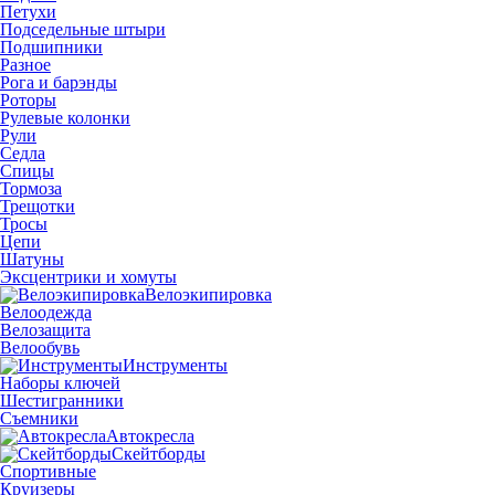
Петухи
Подседельные штыри
Подшипники
Разное
Рога и барэнды
Роторы
Рулевые колонки
Рули
Седла
Спицы
Тормоза
Трещотки
Тросы
Цепи
Шатуны
Эксцентрики и хомуты
Велоэкипировка
Велоодежда
Велозащита
Велообувь
Инструменты
Наборы ключей
Шестигранники
Съемники
Автокресла
Скейтборды
Спортивные
Круизеры