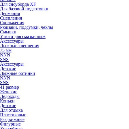
Для сноуборда XF
Для базовой подготовки
Держания
Сцепления
Скольжения
Рюкзаки, подсумки, чехлы
Смывки
Утюги для смазки лыж
Аксессуары
Лыжные крепления
75 мм
NNN
SNS
Аксессуары
Детские
Лыжные ботинки
NNN
SNS
41 размер
Женские
Ледоходы
Коньки
Детские
Для отдыха
Пластиковые
Раздвижные
Фигурные
Хоккейные