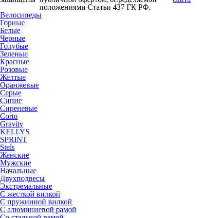
положениями Статьи 437 ГК РФ.
Велосипеды
Горные
Белые
Черные
Голубые
Зеленые
Красные
Розовые
Желтые
Оранжевые
Серые
Синие
Сиреневые
Corto
Gravity
KELLYS
SPRINT
Stels
Женские
Мужские
Начальные
Двухподвесы
Экстремальные
С жесткой вилкой
С пружинной вилкой
С алюминиевой рамой
Со стальной рамой