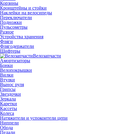
Корзины
Кронштейны и стойки
Наклейки на велосипеды
Переключатели
Подножки
Пульсометры
Разное
Устройства хранения
Фляги
Флягодержатели
Шифтеры
Велозапчасти
Амортизаторы
Бонки
Велопокрышки
Вилки
Втулки
Вынос руля
Грипсы
Звездочки
Зеркала
Каретки
Кассеты
Колеса
Натяжители и успокоители цепи
Ниппели
Обода
Педали