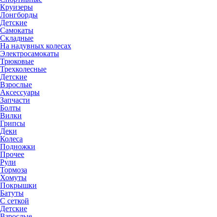
Круизеры
Лонгборды
Детские
Самокаты
Складные
На надувных колесах
Электросамокаты
Трюковые
Трехколесные
Детские
Взрослые
Аксессуары
Запчасти
Болты
Вилки
Грипсы
Деки
Колеса
Подножки
Прочее
Рули
Тормоза
Хомуты
Покрышки
Батуты
С сеткой
Детские
Взрослые