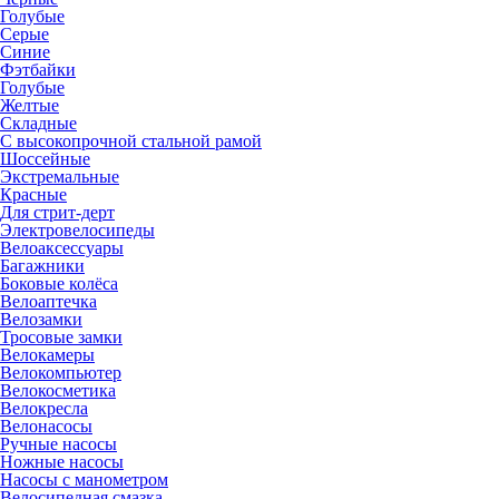
Голубые
Серые
Синие
Фэтбайки
Голубые
Желтые
Складные
С высокопрочной стальной рамой
Шоссейные
Экстремальные
Красные
Для стрит-дерт
Электровелосипеды
Велоаксессуары
Багажники
Боковые колёса
Велоаптечка
Велозамки
Тросовые замки
Велокамеры
Велокомпьютер
Велокосметика
Велокресла
Велонасосы
Ручные насосы
Ножные насосы
Насосы с манометром
Велосипедная смазка