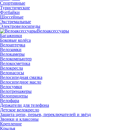
Спортивные
Туристические
Фэтбайки
Шоссейные
Экстремальные
Электровелосипеды
Велоаксессуары
Багажники
Боковые колёса
Велоаптечка
Велозамки
Велокамеры
Велокомпьютер
Велокосметика
Велокресла
Велонасосы
Велосипедная смазка
Велосипедное масло
Велосумки
Велотренажеры
Велоприцепы
Велофара
Держатели для телефона
Детское велокресло
Защита цепи, перьев, переключателей и звёзд
Звонки и клаксоны
Крепление
Крылья