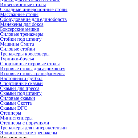
Инверсионные столы
Складные инверсионные столы
Массажные столы
Оборудование для единоборств
Манекены для бокса
Боксерские мешки
Силовые тренажеры
Стойки под штангу
Машины Смита
Силовые стойки
Тренажеры кроссоверы
Турники-брусья
Спортивные игровые столы
Игровые столы для аэрохоккея
Игровые столы трансформеры
Настольный футбол
Спортивные скамьи
Скамьи для пресса
Скамьи под штангу
Силовые скамьи
Скамьи Скотта
Скамьи DFC
Степперы
Министепперы
Степперы с поручнями
Тренажеры для гиперэкстензии
Эллиптические тренажеры
Информация