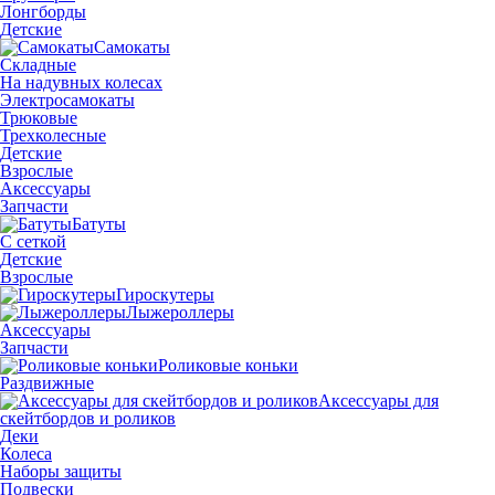
Лонгборды
Детские
Самокаты
Складные
На надувных колесах
Электросамокаты
Трюковые
Трехколесные
Детские
Взрослые
Аксессуары
Запчасти
Батуты
С сеткой
Детские
Взрослые
Гироскутеры
Лыжероллеры
Аксессуары
Запчасти
Роликовые коньки
Раздвижные
Аксессуары для
скейтбордов и роликов
Деки
Колеса
Наборы защиты
Подвески