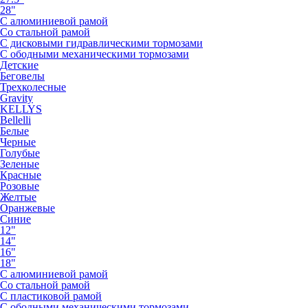
28"
С алюминиевой рамой
Со стальной рамой
С дисковыми гидравлическими тормозами
С ободными механическими тормозами
Детские
Беговелы
Трехколесные
Gravity
KELLYS
Bellelli
Белые
Черные
Голубые
Зеленые
Красные
Розовые
Желтые
Оранжевые
Синие
12"
14"
16"
18"
С алюминиевой рамой
Со стальной рамой
С пластиковой рамой
С ободными механическими тормозами